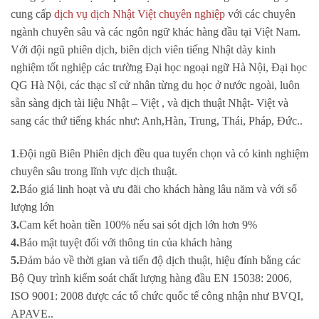
cung cấp
dịch vụ dịch Nhật Việt chuyên nghiệp
với các chuyên
ngành chuyên sâu và các ngôn ngữ khác hàng đầu tại Việt Nam.
Với đội ngũ phiên dịch, biên dịch viên tiếng Nhật dày kinh
nghiệm tốt nghiệp các trường Đại học ngoại ngữ Hà Nội, Đại học
QG Hà Nội, các thạc sĩ cử nhân từng du học ở nước ngoài, luôn
sẵn sàng dịch tài liệu Nhật – Việt , và dịch thuật Nhật- Việt và
sang các thứ tiếng khác như: Anh,Hàn, Trung, Thái, Pháp, Đức..
1
.Đội ngũ Biên Phiên dịch đều qua tuyển chọn và có kinh nghiệm
chuyên sâu trong lĩnh vực dịch thuật.
2.
Báo giá linh hoạt và ưu đãi cho khách hàng lâu năm và với số
lượng lớn
3.
Cam kết hoàn tiền 100% nếu sai sót dịch lớn hơn 9%
4.
Bảo mật tuyệt đối với thông tin của khách hàng
5.
Đảm bảo về thời gian và tiến độ dịch thuật, hiệu đính bằng các
Bộ Quy trình kiểm soát chất lượng hàng đầu EN 15038: 2006,
ISO 9001: 2008 được các tổ chức quốc tế công nhận như BVQI,
APAVE..