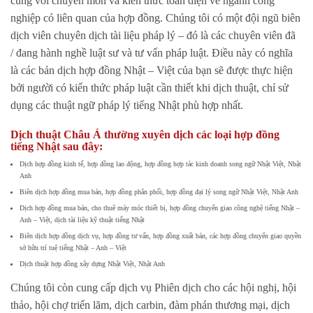
cùng với chuyên môn và kiến thức toàn diện về ngành công
nghiệp có liên quan của hợp đồng. Chúng tôi có một đội ngũ biên
dịch viên chuyên dịch tài liệu pháp lý – đó là các chuyên viên đã
/ đang hành nghề luật sư và tư vấn pháp luật. Điều này có nghĩa
là các bản dịch hợp đồng Nhật – Việt của bạn sẽ được thực hiện
bởi người có kiến thức pháp luật cần thiết khi dịch thuật, chỉ sử
dụng các thuật ngữ pháp lý tiếng Nhật phù hợp nhất.
Dịch thuật Châu Á thường xuyên dịch các loại hợp đồng
tiếng Nhật sau đây:
Dịch hợp đồng kinh tế, hợp đồng lao động, hợp đồng hợp tác kinh doanh song ngữ Nhật Việt, Nhật
Anh
Biên dịch hợp đồng mua bán, hợp đồng phân phối, hợp đồng đại lý song ngữ Nhật Việt, Nhật Anh
Dịch hợp đồng mua bán, cho thuê máy móc thiết bị, hợp đồng chuyển giao công nghệ tiếng Nhật –
Anh – Việt, dịch tài liệu kỹ thuật tiếng Nhật
Biên dịch hợp đồng dịch vụ, hợp đồng tư vấn, hợp đồng xuất bản, các hợp đồng chuyển giao quyền
sở hữu trí tuệ tiếng Nhật – Anh – Việt
Dịch thuật hợp đồng xây dựng Nhật Việt, Nhật Anh
Chúng tôi còn cung cấp dịch vụ Phiên dịch cho các hội nghị, hội
thảo, hội chợ triển lãm, dịch carbin, đàm phán thương mại, dịch