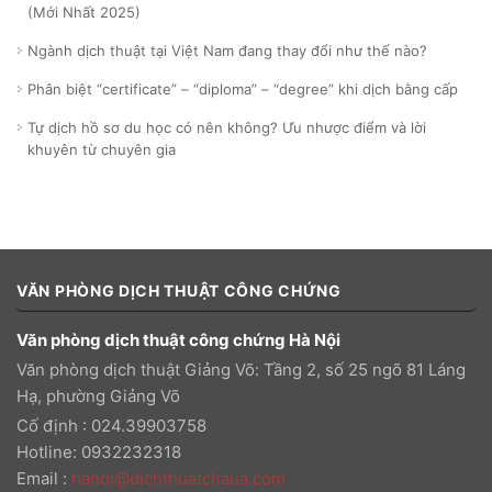
(Mới Nhất 2025)
Ngành dịch thuật tại Việt Nam đang thay đổi như thế nào?
Phân biệt “certificate” – “diploma” – “degree” khi dịch bằng cấp
Tự dịch hồ sơ du học có nên không? Ưu nhược điểm và lời
khuyên từ chuyên gia
VĂN PHÒNG DỊCH THUẬT CÔNG CHỨNG
Văn phòng dịch thuật công chứng Hà Nội
Văn phòng dịch thuật Giảng Võ: Tầng 2, số 25 ngõ 81 Láng
Hạ, phường Giảng Võ
Cố định : 024.39903758
Hotline: 0932232318
Email
:
hanoi@dichthuatchaua.com