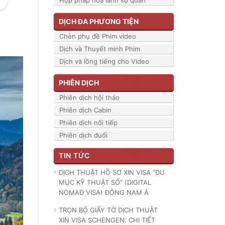
Hợp pháp hóa lãnh sự quán
DỊCH ĐA PHƯƠNG TIỆN
Chèn phụ đề Phim video
Dịch và Thuyết minh Phim
Dịch và lồng tiếng cho Video
PHIÊN DỊCH
Phiên dịch hội thảo
Phiên dịch Cabin
Phiên dịch nối tiếp
Phiên dịch đuổi
TIN TỨC
DỊCH THUẬT HỒ SƠ XIN VISA “DU
MỤC KỸ THUẬT SỐ” (DIGITAL
NOMAD VISA) ĐÔNG NAM Á
TRỌN BỘ GIẤY TỜ DỊCH THUẬT
XIN VISA SCHENGEN: CHI TIẾT