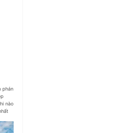
m phán
ệp
khi nào
nhất