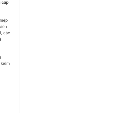
g cấp
hiệp
biên
i, các
à
g
 kiểm