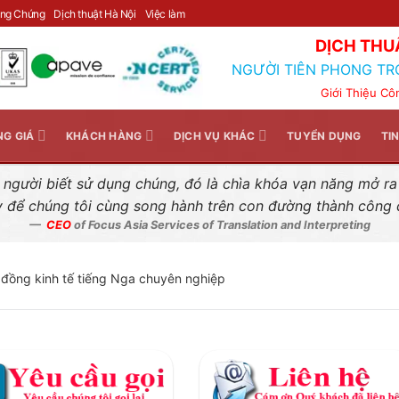
Liên hệ nhanh
ông Chứng
Dịch thuật Hà Nội
Việc làm
DỊCH THU
NGƯỜI TIÊN PHONG TR
Giới Thiệu Cô
NG GIÁ
KHÁCH HÀNG
DỊCH VỤ KHÁC
TUYỂN DỤNG
TI
gười biết sử dụng chúng, đó là chìa khóa vạn năng mở ra k
y để chúng tôi cùng song hành trên con đường thành công
CEO
of Focus Asia Services of Translation and Interpreting
 đồng kinh tế tiếng Nga chuyên nghiệp