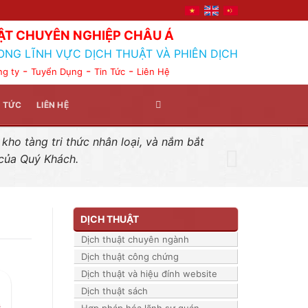
ẬT CHUYÊN NGHIỆP CHÂU Á
ONG LĨNH VỰC DỊCH THUẬT VÀ PHIÊN DỊCH
-
-
-
ng ty
Tuyển Dụng
Tin Tức
Liên Hệ
N TỨC
LIÊN HỆ
ho tàng tri thức nhân loại, và nắm bắt
 của Quý Khách.
DỊCH THUẬT
Dịch thuật chuyên ngành
Dịch thuật công chứng
Dịch thuật và hiệu đính website
Dịch thuật sách