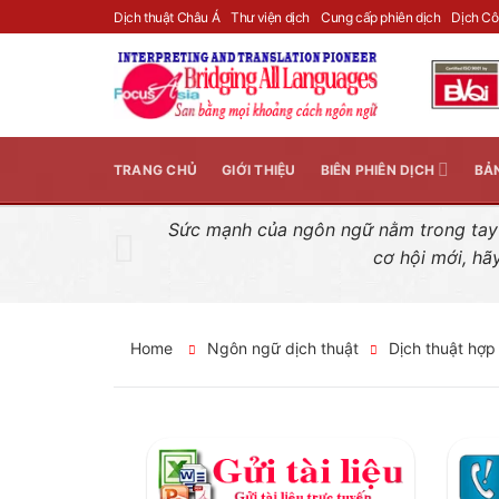
Skip
Dịch thuật Châu Á
Thư viện dịch
Cung cấp phiên dịch
Dịch C
to
content
TRANG CHỦ
GIỚI THIỆU
BIÊN PHIÊN DỊCH
BẢ
Sức mạnh của ngôn ngữ nằm trong tay n
cơ hội mới, hã
Home
Ngôn ngữ dịch thuật
Dịch thuật hợp