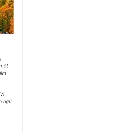
g
 một
hấm
Vì
ôn ngữ