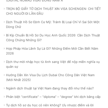
(DIGITAL NOMAD VISA) ĐÔNG NAM Á
TRỌN BỘ GIẤY TỜ DỊCH THUẬT XIN VISA SCHENGEN: CHI TIẾT
CHO NGUỜI ĐI LẦN ĐẦU
Dịch Thuật Hồ Sơ Định Cư Mỹ: Tránh Bị Loại Chỉ Vì Sai Sót Một
Dòng Chữ
Bí Kíp Chuẩn Bị Hồ Sơ Du Học Anh Quốc 2026: Cần Dịch Thuật
Công Chứng Những Gì?
Hợp Pháp Hóa Lãnh Sự Là Gì? Những Điểm Mới Cần Biết Năm
2026
Dịch thư mời nhập học từ Anh sang Việt để nộp miễn nghĩa vụ
quân sự
Hướng Dẫn Xin Visa Du Lịch Dubai Cho Công Dân Việt Nam
(Mới Nhất 2025)
Ngành dịch thuật tại Việt Nam đang thay đổi như thế nào?
Phân biệt “certificate” – “diploma” – “degree” khi dịch bằng cấp
Tự dịch hồ sơ du học có nên không? Ưu nhược điểm và lời