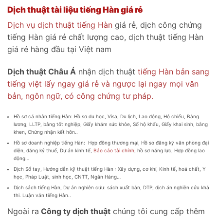
Dịch thuật tài liệu tiếng Hàn giá rẻ
Dịch vụ dịch thuật tiếng Hàn
giá rẻ, dịch công chứng
tiếng Hàn giá rẻ chất lượng cao, dịch thuật tiếng Hàn
giá rẻ hàng đầu tại Việt nam
Dịch thuật Châu Á
nhận dịch thuật
tiếng Hàn bản sang
tiếng việt lấy ngay giá rẻ và ngược lại ngay mọi văn
bản, ngôn ngữ, có công chứng tư pháp.
Hồ sơ cá nhân tiếng Hàn: Hồ sơ du học, Visa, Du lịch, Lao động, Hộ chiếu, Bảng
lương, LLTP, bằng tốt nghiệp, Giấy khám sức khỏe, Sổ hộ khẩu, Giấy khai sinh, bằng
khen, Chứng nhận kết hôn..
Hồ sơ doanh nghiệp tiếng Hàn: Hợp đồng thương mại, Hồ sơ đăng ký văn phòng đại
diện, đăng ký thuế, Dự án kinh tế,
Báo cáo tài chính
, hồ sơ năng lực, Hợp đồng lao
động…
Dịch Sổ tay, Hướng dẫn kỹ thuật tiếng Hàn : Xây dựng, cơ khí, Kinh tế, hoá chất, Y
học, Pháp Luật, sinh học, CNTT, Ngân Hàng…
Dịch sách tiếng Hàn, Dự án nghiên cứu: sách xuất bản, DTP, dịch án nghiên cứu khả
thi. Luận văn tiếng Hàn..
Ngoài ra
Công ty dịch thuật
chúng tôi cung cấp thêm