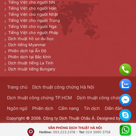
Tiếng Việt cho người NN
Tiếng Việt cho người Hàn
Tiếng Việt cho người Nhật
Tiếng Việt cho người Trung
Tiếng Việt cho người Nga
Tiếng Việt cho người Pháp
Dịch thuật hồ sơ du học
Dịch tiếng Myanmar
Phiên dịch tại Ấn Độ
Phiên dịch tại Bắc Kinh
Dịch thuật tiếng La Tinh
Dịch thuật tiếng Bungary
Trang chủ
Dịch thuật công chứng Hà Nội
Dịch thuật công chứng TP.HCM
Dịch thuật công chứng
Ngôn ngữ
Phiên dịch
Cẩm nang
Tin dịch
Diễn đàn
Copyright © 2006. Công ty Dịch Thuật Châu Á. Designed by
Dịch
thuật Châu Á
. SEO Powered by
Á Châu Media
. Transported Mails
VĂN PHÒNG DỊCH THUẬT HÀ NỘI
Bưu Chính Đông Dương
Hotline:
093.223.2318
–
Tel:
024 3990 3758