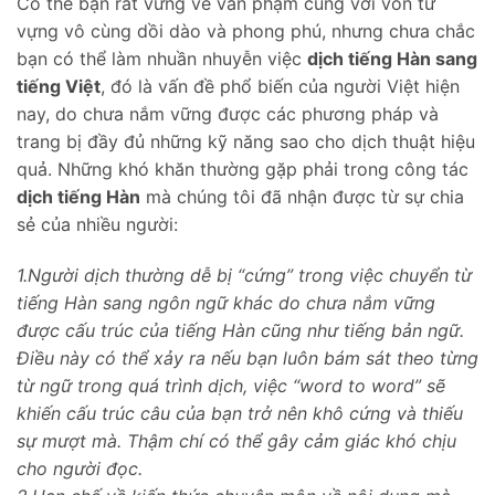
Có thể bạn rất vững về văn phạm cùng với vốn từ
vựng vô cùng dồi dào và phong phú, nhưng chưa chắc
bạn có thể làm nhuần nhuyễn việc
dịch tiếng Hàn sang
tiếng Việt
, đó là vấn đề phổ biến của người Việt hiện
nay, do chưa nắm vững được các phương pháp và
trang bị đầy đủ những kỹ năng sao cho dịch thuật hiệu
quả. Những khó khăn thường gặp phải trong công tác
dịch tiếng Hàn
mà chúng tôi đã nhận được từ sự chia
sẻ của nhiều người:
1.Người dịch thường dễ bị “cứng” trong việc chuyển từ
tiếng Hàn sang ngôn ngữ khác do chưa nắm vững
được cấu trúc của tiếng Hàn cũng như tiếng bản ngữ.
Điều này có thể xảy ra nếu bạn luôn bám sát theo từng
từ ngữ trong quá trình dịch, việc “word to word” sẽ
khiến cấu trúc câu của bạn trở nên khô cứng và thiếu
sự mượt mà. Thậm chí có thể gây cảm giác khó chịu
cho người đọc.