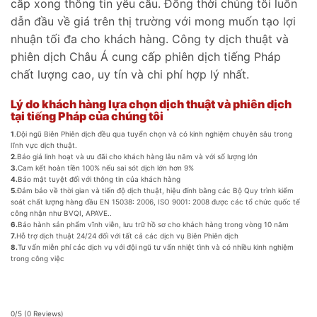
cấp xong thông tin yêu cầu. Đồng thời chúng tôi luôn
dẫn đầu về giá trên thị trường với mong muốn tạo lợi
nhuận tối đa cho khách hàng. Công ty dịch thuật và
phiên dịch Châu Á cung cấp phiên dịch tiếng Pháp
chất lượng cao, uy tín và chi phí hợp lý nhất.
Lý do khách hàng lựa chọn dịch thuật và phiên dịch
tại tiếng Pháp của chúng tôi
1
.Đội ngũ Biên Phiên dịch đều qua tuyển chọn và có kinh nghiệm chuyên sâu trong
lĩnh vực dịch thuật.
2.
Báo giá linh hoạt và ưu đãi cho khách hàng lâu năm và với số lượng lớn
3.
Cam kết hoàn tiền 100% nếu sai sót dịch lớn hơn 9%
4.
Bảo mật tuyệt đối với thông tin của khách hàng
5.
Đảm bảo về thời gian và tiến độ dịch thuật, hiệu đính bằng các Bộ Quy trình kiểm
soát chất lượng hàng đầu EN 15038: 2006, ISO 9001: 2008 được các tổ chức quốc tế
công nhận như BVQI, APAVE..
6.
Bảo hành sản phẩm vĩnh viễn, lưu trữ hồ sơ cho khách hàng trong vòng 10 năm
7.
Hỗ trợ dịch thuật 24/24 đối với tất cả các dịch vụ Biên Phiên dịch
8.
Tư vấn miễn phí các dịch vụ với đội ngũ tư vấn nhiệt tình và có nhiều kinh nghiệm
trong công việc
0/5
(0 Reviews)