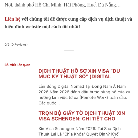
Nội, thành phố Hồ Chí Minh, Hải Phòng, Huế, Đà Nẵng…
Liên hệ
với chúng tôi để được cung cấp dịch vụ dịch thuật và
hiệu đính website một cách tốt nhất!
0/5
(0 Reviews)
Bài viết liên quan
DỊCH THUẬT HỒ SƠ XIN VISA “DU
MỤC KỸ THUẬT SỐ” (DIGITAL
NOMAD VISA) ĐÔNG NAM Á
Làn Sóng Digital Nomad Tại Đông Nam Á Năm
2026 Năm 2026 đánh dấu bước bùng nổ của xu
hướng làm việc từ xa (Remote Work) toàn cầu.
Các quốc…
TRỌN BỘ GIẤY TỜ DỊCH THUẬT XIN
VISA SCHENGEN: CHI TIẾT CHO
NGUỜI ĐI LẦN ĐẦU
Xin Visa Schengen Năm 2026: Tại Sao Dịch
Thuật Lại Là "Chìa Khóa" Quyết Định? Khối