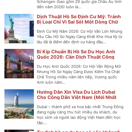
Schengen (bao gồm 29 quốc gia Châu Âu tính
đến năm 2026) luôn là…
Dịch Thuật Hồ Sơ Định Cư Mỹ: Tránh
Bị Loại Chỉ Vì Sai Sót Một Dòng Chữ
Định Cư Mỹ Năm 2026: Cơ Hội Vẫn Lớn Nhưng
Yêu Cầu Hồ Sơ Ngày Càng Khắt Khe Hoa Kỳ từ
lâu đã là điểm đến định cư hàng đầu…
Bí Kíp Chuẩn Bị Hồ Sơ Du Học Anh
Quốc 2026: Cần Dịch Thuật Công
Chứng Những Gì?
Du Học Anh Quốc 2026: Cơ Hội Vẫn Rộng Mở
Nhưng Hồ Sơ Ngày Càng Được Kiểm Tra Chặt
Chẽ Trong nhiều năm liên tiếp, Vương quốc
Anh luôn nằm…
Hướng Dẫn Xin Visa Du Lịch Dubai
Cho Công Dân Việt Nam (Mới Nhất
2025)
Dubai – thành phố xa hoa bậc nhất Trung Đông
đang ngày càng thu hút nhiều du khách, du
học sinh và người lao động Việt Nam đến học
tập,…