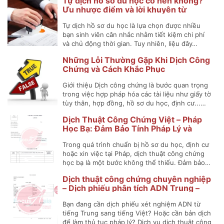
Tự dịch hồ sơ du học có nên không?
Ưu nhược điểm và lời khuyên từ
chuyên gia
Tự dịch hồ sơ du học là lựa chọn được nhiều
bạn sinh viên cân nhắc nhằm tiết kiệm chi phí
và chủ động thời gian. Tuy nhiên, liệu đây…
Những Lỗi Thường Gặp Khi Dịch Công
Chứng và Cách Khắc Phục
Giới thiệu Dịch công chứng là bước quan trọng
trong việc hợp pháp hóa các tài liệu như giấy tờ
tùy thân, hợp đồng, hồ sơ du học, định cư...…
Dịch Thuật Công Chứng Việt – Pháp
Học Bạ: Đảm Bảo Tính Pháp Lý và
Chính Xác
Trong quá trình chuẩn bị hồ sơ du học, định cư
hoặc xin việc tại Pháp, dịch thuật công chứng
học bạ là một bước không thể thiếu. Đảm bảo…
Dịch thuật công chứng chuyên nghiệp
– Dịch phiếu phân tích ADN Trung –
Việt
Bạn đang cần dịch phiếu xét nghiệm ADN từ
tiếng Trung sang tiếng Việt? Hoặc cần bản dịch
để làm thủ tục pháp lý? Dịch vụ dịch thuật công